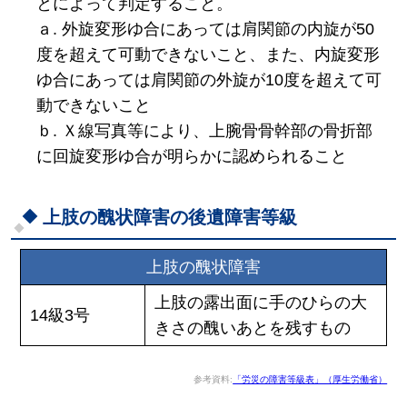
とによって判定すること。
ａ. 外旋変形ゆ合にあっては肩関節の内旋が50
度を超えて可動できないこと、また、内旋変形
ゆ合にあっては肩関節の外旋が10度を超えて可
動できないこと
ｂ. Ｘ線写真等により、上腕骨骨幹部の骨折部
に回旋変形ゆ合が明らかに認められること
上肢の醜状障害の後遺障害等級
上肢の醜状障害
上肢の露出面に手のひらの大
14級3号
きさの醜いあとを残すもの
参考資料:
「労災の障害等級表」（厚生労働省）