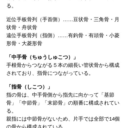
る。
近位手板骨列（手首側）……豆状骨・三角骨・月
状骨・舟状骨
遠位手板骨列（指側）……有鈎骨・有頭骨・小菱
形骨・大菱形骨
「中手骨（ちゅうしゅこつ）」
手根骨からつながる５本の細長い管状骨から構成
されており、指骨につながっている。
「指骨（しこつ）」
指の骨は、中手骨側から指先に向かって「基節
骨」「中節骨」「末節骨」の順番に構成されてい
る。
親指には中節骨がないため、片手では全部で14個
の骨から構成されている。