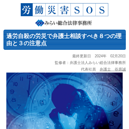
過労自殺の労災で弁護士相談すべき８つの理
由と３の注意点
最終更新日 2024年 02月20日
監修者：弁護士法人みらい総合法律事務所
代表社員
弁護士 谷原誠